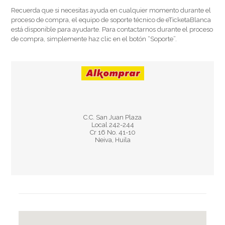
Recuerda que si necesitas ayuda en cualquier momento durante el
proceso de compra, el equipo de soporte técnico de eTicketaBlanca
está disponible para ayudarte. Para contactarnos durante el proceso
de compra, simplemente haz clic en el botón “Soporte”.
Horario:
C.C. San Juan Plaza
Lun – Sab 9:00 am – 8:00 pm
Local 242-244
Dom y Fest 10:00 am – 8:00 pm
Cr 16 No. 41-10
Neiva, Huila