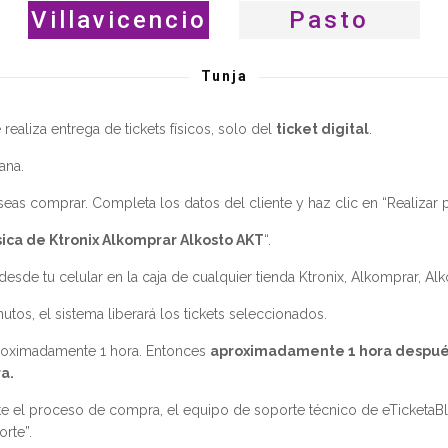
Villavicencio
Pasto
Tunja
ealiza entrega de tickets físicos, solo del
ticket digital
.
ana.
seas comprar. Completa los datos del cliente y haz clic en “Realizar 
sica de Ktronix Alkomprar Alkosto AKT
“.
sde tu celular en la caja de cualquier tienda Ktronix, Alkomprar, Alk
tos, el sistema liberará los tickets seleccionados.
proximadamente 1 hora. Entonces
aproximadamente 1 hora después d
a.
 el proceso de compra, el equipo de soporte técnico de eTicketaBla
rte”.