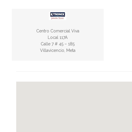
Horario:
Centro Comercial Viva
Lun a Sáb: 10am a 8pm
Local 117A
Dom: 10am a 8pm
Calle 7 # 45 – 185
Villavicencio, Meta