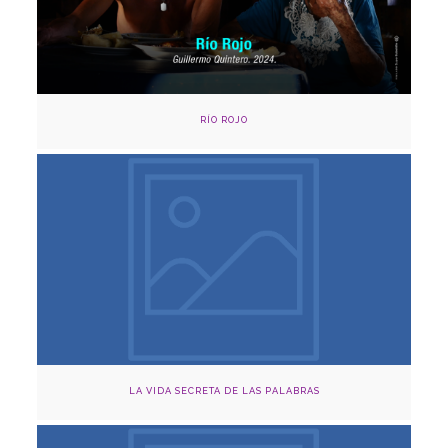
Adquirir
RÍO ROJO
Agosto 18, 2024
Cinema Capilla Claustro, Medellín
Adquirir
LA VIDA SECRETA DE LAS PALABRAS