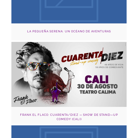
LA PEQUEÑA SERENA: UN OCÉANO DE AVENTURAS
30 de agosto
Adquirir
FRANK EL FLACO: CUARENTA/DIEZ — SHOW DE STAND—UP
COMEDY (CALI)