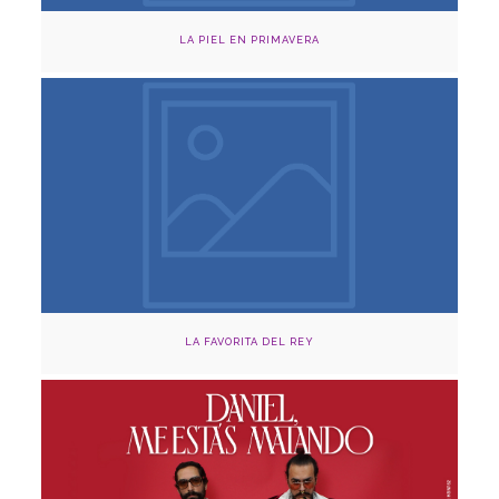
LA PIEL EN PRIMAVERA
Agosto 16, 2024
Teatro Otraparte, Envigado
Adquirir
LA FAVORITA DEL REY
15 de agosto
LOURDES MUSIC HALL, Bogotá