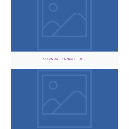
Agosto 3 y 22, 2024
Cinema Capilla Claustro, Medellín
Adquirir
COSAS QUE NUNCA TE DIJE
Agosto 22, 2024
Teatro Otraparte, Envigado
Adquirir