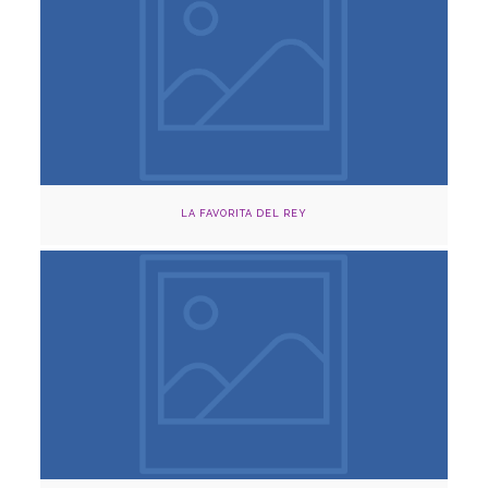
Agosto 16,17 y 30, 2024
Cinema Capilla Claustro y Cinema Comfama, Medellín
Adquirir
LA FAVORITA DEL REY
Agosto 25, 2024
Cinema Capilla Claustro, Medellín
Adquirir