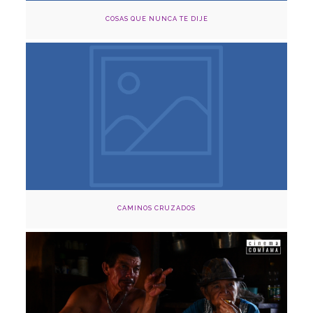
COSAS QUE NUNCA TE DIJE
Agosto 3,9,15 y 21, 2024
Cinema Capilla Claustro y Cinema Comfama, Medellín
Adquirir
CAMINOS CRUZADOS
Agosto 18, 2024
Cinema Capilla Claustro, Medellín