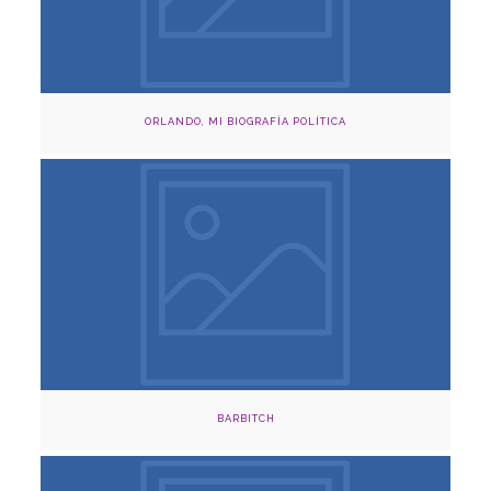
ORLANDO, MI BIOGRAFÍA POLÍTICA
Agosto 8,18 y 23, 2024
Cinema Capilla Claustro y Cinema Comfama, Medellín
Adquirir
BARBITCH