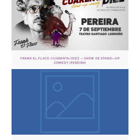
7 de septiembre
Adquirir
FRANK EL FLACO: CUARENTA/DIEZ — SHOW DE STAND—UP
COMEDY (PEREIRA)
Agosto 2,4,11 y 31, 2024
Cinema Capilla Claustro y Cinema Comfama, Medellín
Adquirir