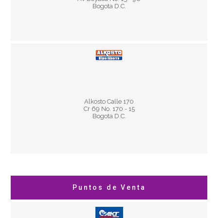
Bogota D.C.
Horario:
Lun a Sab 7:00 a.m a 9:00 p.m
Alkosto Calle 170
Dom y Fes 7:00 a.m a 9:00 p.m
Cr 69 No. 170 - 15
Bogota D.C.
Puntos de Venta