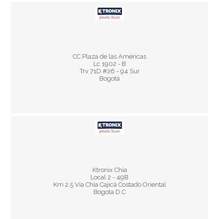
Horario:
CC Plaza de las Américas
Lun – Dom y Fest 10:00 am – 8:00 pm
Lc 1902 - B
Trv 71D #26 - 94 Sur
Bogotá
Horario:
Lun a Jue 10:00 a.m a 8:00 p.m
Ktronix Chía
Vie a Sab 10:00 a.m a 9:00 p.m
Local 2 - 49B
Dom y Fes 10:00 a.m a 8:00 p.m
Km 2.5 Vía Chía Cajicá Costado Oriental
Bogota D.C