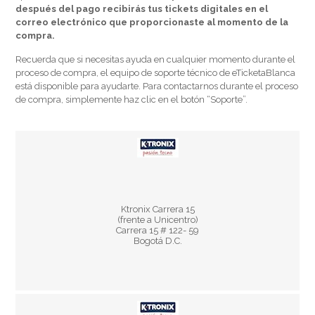
después del pago recibirás tus tickets digitales en el
correo electrónico que proporcionaste al momento de la
compra.
Recuerda que si necesitas ayuda en cualquier momento durante el
proceso de compra, el equipo de soporte técnico de eTicketaBlanca
está disponible para ayudarte. Para contactarnos durante el proceso
de compra, simplemente haz clic en el botón “Soporte”.
Horario:
Ktronix Carrera 15
Lun - Sáb 10:00 am - 8:00 pm
(frente a Unicentro)
Dom y Fest 10:00 am - 7:00 pm
Carrera 15 # 122- 59
Bogotá D.C.