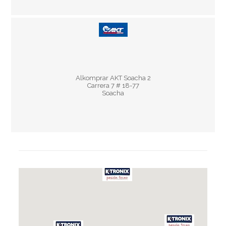
Horario:
Lun - Vie 8:30 am - 5:30 pm
Alkomprar AKT Soacha 2
Sáb 9:30 am - 3:30 pm
Carrera 7 # 18-77
Soacha