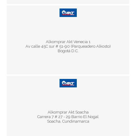
Horario:
Lun - Vie 8:30 am - 5:30 pm
Alkomprar Akt Venecia 1
Sáb 9:30 am - 3:30 pm
Av calle 45C sur # 51-90 (Parqueadero Alkosto)
Bogotá D.C.
Horario:
Lun - Vie 8:30 am - 5:30 pm
Alkomprar Akt Soacha
Sáb 9:30 am - 3:30 pm
Carrera 7 # 27 - 29 Barrio El Nogal
Soacha, Cundinamarca