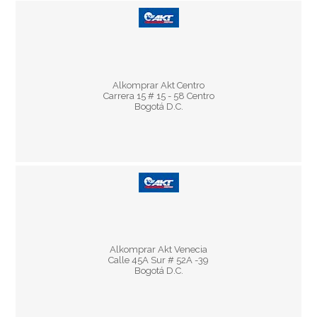
Horario:
Lun - Vie 8:30 am - 5:30 pm
Alkomprar Akt Centro
Sáb 9:30 am - 3:30 pm
Carrera 15 # 15 - 58 Centro
Bogotá D.C.
Horario:
Lun - Vie 8:30 am - 5:30 pm
Alkomprar Akt Venecia
Sáb 9:30 am - 3:30 pm
Calle 45A Sur # 52A -39
Bogotá D.C.