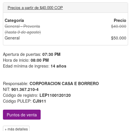
Precios a partir de $40.000 COP
Categoría
Precio
General - Preventa
$40.000
(
hasta 9 de agosto
)
General
$50.000
Apertura de puertas:
07:30 PM
Hora de inicio:
08:00 PM
Edad mínima de ingreso:
14 años
Responsable:
CORPORACION CASA E BORRERO
NIT:
901.367.210-4
Código de registro:
LEP1100120120
Código PULEP:
CJI911
Puntos de venta
+ más detalles