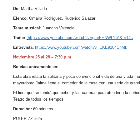
Dir.
Martha Villada
Elenco
: Omaira Rodríguez, Ruderico Salazar
Tema musical
: Juancho Valencia
Trailer:
https://www.youtube.com/watch?v=gmrFHNWLYfA&t=14s
Entrevista:
https://www.youtube.com/watch?v=EKE9184EnMk
Noviembre 25 al 28 – 7:30 p.m.
Boletas únicamente en:
Esta obra relata la solitaria y poco convencional vida de una viuda m
mayordomo Jaime llene el comedor de la casa con una serie de grandes
El licor que se tendrá que beber y las carreras para atender a la seño
Teatro de todos los tiempos.
Duración:
60 minutos
PULEP ZZT525