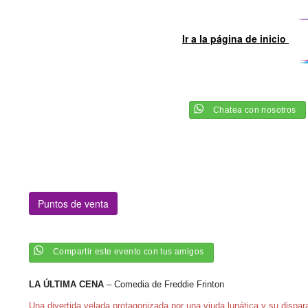
Ir a la página de inicio
Chatea con nosotros
Puntos de venta
Compartir este evento con tus amigos
LA ÚLTIMA CENA
– Comedia de Freddie Frinton
Una divertida velada protagonizada por una viuda lunática y su disp