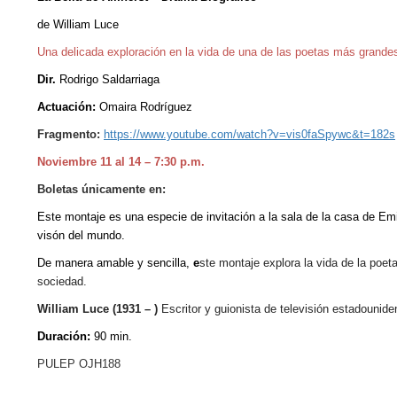
de William Luce
Una delicada exploración en la vida de una de las poetas más grande
Dir.
Rodrigo Saldarriaga
Actuación:
Omaira Rodríguez
Fragmento:
https://www.youtube.com/watch?v=vis0faSpywc&t=182s
Noviembre 11 al 14 – 7:30 p.m.
Boletas únicamente en:
Este montaje es una especie de invitación a la sala de la casa de Emi
visón del mundo.
De manera amable y sencilla,
e
ste montaje explora la vida de la poet
sociedad.
William Luce (1931 – )
Escritor y guionista de televisión estadounide
Duración:
90 min.
PULEP OJH188