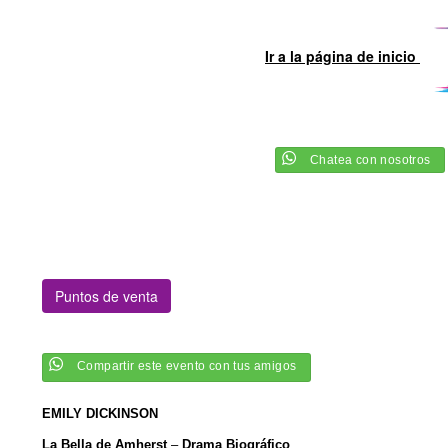
Ir a la página de inicio
Chatea con nosotros
Puntos de venta
Compartir este evento con tus amigos
EMILY DICKINSON
La Bella de Amherst
–
Drama Biográfico