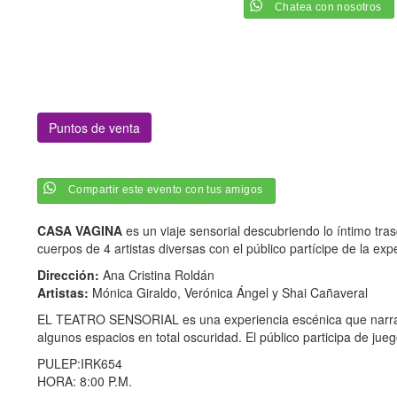
Chatea con nosotros
Puntos de venta
Compartir este evento con tus amigos
CASA VAGINA
es un viaje sensorial descubriendo lo íntimo tras
cuerpos de 4 artistas diversas con el público partícipe de la exp
Dirección:
Ana Cristina Roldán
Artistas:
Mónica Giraldo, Verónica Ángel y Shai Cañaveral
EL TEATRO SENSORIAL es una experiencia escénica que narra hist
algunos espacios en total oscuridad. El público participa de jue
PULEP:IRK654
HORA: 8:00 P.M.