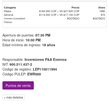
Categoría
Precio
Aforo
Platea
$184.000 COP + VS $27.600 COP
1680
General
$114.000 COP + VS $17.100 COP
972
Combo (Localidad
AGOTADO
AGOTADO
Platea)
Apertura de puertas:
07:30 PM
Hora de inicio:
10:00 PM
Edad mínima de ingreso:
18 años
Responsable:
Inversiones P&A Eventos
NIT:
900.511.437-2
Código de registro:
LEP110011994
Código PULEP:
EWR589
Puntos de venta
+ más detalles